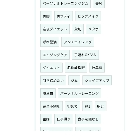
パーソナルトレーニングジム
美尻
美脚
美ボディ
ヒップメイク
産後ダイエット
貸切
メタボ
隠れ肥満
アンチエイジング
エイジングケア
子連れOKジム
ダイエット
名鉄岐阜駅
岐阜駅
引き締めたい
ジム
シェイプアップ
岐阜市
パーソナルトレーニング
完全予約制
初めて
週1
駅近
主婦
仕事帰り
食事制限なし