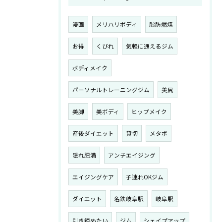
漫画
メリハリボディ
脂肪燃焼
お得
くびれ
気軽に通えるジム
ボディメイク
パーソナルトレーニングジム
美尻
美脚
美ボディ
ヒップメイク
産後ダイエット
貸切
メタボ
隠れ肥満
アンチエイジング
エイジングケア
子連れOKジム
ダイエット
名鉄岐阜駅
岐阜駅
引き締めたい
ジム
シェイプアップ