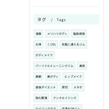
タグ
Tags
漫画
メリハリボディ
脂肪燃焼
お得
くびれ
気軽に通えるジム
ボディメイク
パーソナルトレーニングジム
美尻
美脚
美ボディ
ヒップメイク
産後ダイエット
貸切
メタボ
隠れ肥満
アンチエイジング
エイジングケア
子連れOKジム